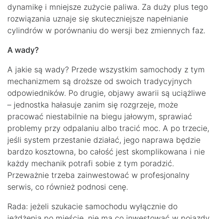
dynamikę i mniejsze zużycie paliwa. Za duży plus tego
rozwiązania uznaje się skuteczniejsze napełnianie
cylindrów w porównaniu do wersji bez zmiennych faz.
A wady?
A jakie są wady? Przede wszystkim samochody z tym
mechanizmem są droższe od swoich tradycyjnych
odpowiedników. Po drugie, objawy awarii są uciążliwe
– jednostka hałasuje zanim się rozgrzeje, może
pracować niestabilnie na biegu jałowym, sprawiać
problemy przy odpalaniu albo tracić moc. A po trzecie,
jeśli system przestanie działać, jego naprawa będzie
bardzo kosztowna, bo całość jest skomplikowana i nie
każdy mechanik potrafi sobie z tym poradzić.
Przeważnie trzeba zainwestować w profesjonalny
serwis, co również podnosi cenę.
Rada: jeżeli szukacie samochodu wyłącznie do
jeżdżenia po mieście, nie ma co inwestować w pojazdy