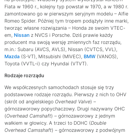
Fiata w 1960 r., kolejny typ powstał w 1970, a w 1980 r.
zamontowano go w pierwszym seryjnym modelu – Alfie
Romeo Spider. Później tym tropem podążyły inne marki,
tworząc własne rozwiązania – Honda ze swoim VTEC-
em,
Nissan
z NVCS i Porsche. Dziś prawie każdy
producent ma swoją wersję zmiennych faz rozrządu,
m.in.: Subaru (AVCS, AVLS), Nissan (CVTCS, VVL),
Mazda
(S-VT), Mitsubishi (MIVEC),
BMW
(VANOS),
Toyota (VVTL-i) czy Hyundai (VTVT).
Rodzaje rozrządu
We współczesnych samochodach stosuje się trzy
podstawowe rodzaje rozrządu. Pierwszy z nich to OHV
(skrót od angielskiego
Overhead Valve
) –
górnozaworowy popychaczowy. Drugi nazywany OHC
(
Overhead Camshaft
) – górnozaworowy z jednym
wałkiem w głowicy. A trzeci to DOHC (
Double
Overhead Camsshaft
) – górnozaworowy z podwójnym