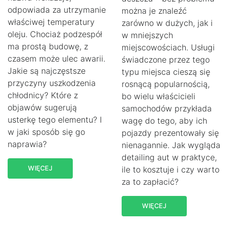
odpowiada za utrzymanie
można je znaleźć
właściwej temperatury
zarówno w dużych, jak i
oleju. Chociaż podzespół
w mniejszych
ma prostą budowę, z
miejscowościach. Usługi
czasem może ulec awarii.
świadczone przez tego
Jakie są najczęstsze
typu miejsca cieszą się
przyczyny uszkodzenia
rosnącą popularnością,
chłodnicy? Które z
bo wielu właścicieli
objawów sugerują
samochodów przykłada
usterkę tego elementu? I
wagę do tego, aby ich
w jaki sposób się go
pojazdy prezentowały się
naprawia?
nienagannie. Jak wygląda
detailing aut w praktyce,
WIĘCEJ
ile to kosztuje i czy warto
za to zapłacić?
WIĘCEJ