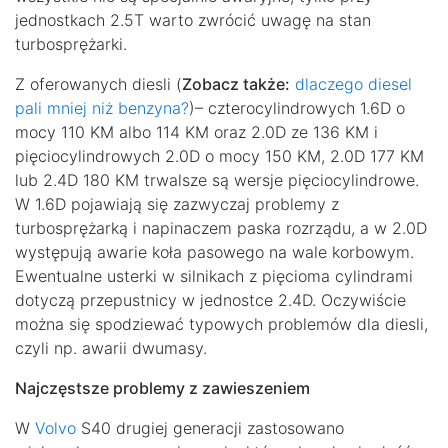
jednostkach 2.5T warto zwrócić uwagę na stan
turbosprężarki.
Z oferowanych diesli (
Zobacz także:
dlaczego diesel
pali mniej niż benzyna?
)– czterocylindrowych 1.6D o
mocy 110 KM albo 114 KM oraz 2.0D ze 136 KM i
pięciocylindrowych 2.0D o mocy 150 KM, 2.0D 177 KM
lub 2.4D 180 KM trwalsze są wersje pięciocylindrowe.
W 1.6D pojawiają się zazwyczaj problemy z
turbosprężarką i napinaczem paska rozrządu, a w 2.0D
występują awarie koła pasowego na wale korbowym.
Ewentualne usterki w silnikach z pięcioma cylindrami
dotyczą przepustnicy w jednostce 2.4D. Oczywiście
można się spodziewać typowych problemów dla diesli,
czyli np. awarii dwumasy.
Najczęstsze problemy z zawieszeniem
W
Volvo
S40 drugiej generacji zastosowano