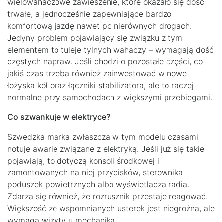
wielowahaczowe zawieszenie, które okazało się dość
trwałe, a jednocześnie zapewniające bardzo
komfortową jazdę nawet po nierównych drogach.
Jedyny problem pojawiający się związku z tym
elementem to tuleje tylnych wahaczy – wymagają dość
częstych napraw. Jeśli chodzi o pozostałe części, co
jakiś czas trzeba również zainwestować w nowe
łożyska kół oraz łączniki stabilizatora, ale to raczej
normalne przy samochodach z większymi przebiegami.
Co szwankuje w elektryce?
Szwedzka marka zwłaszcza w tym modelu czasami
notuje awarie związane z elektryką. Jeśli już się takie
pojawiają, to dotyczą konsoli środkowej i
zamontowanych na niej przycisków, sterownika
poduszek powietrznych albo wyświetlacza radia.
Zdarza się również, że rozrusznik przestaje reagować.
Większość ze wspomnianych usterek jest niegroźna, ale
wymaga wizyty u mechanika.