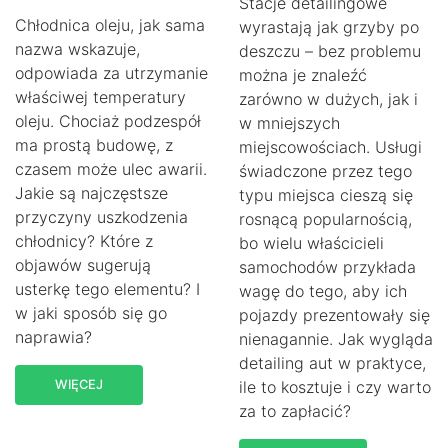
Stacje detailingowe
Chłodnica oleju, jak sama
wyrastają jak grzyby po
nazwa wskazuje,
deszczu – bez problemu
odpowiada za utrzymanie
można je znaleźć
właściwej temperatury
zarówno w dużych, jak i
oleju. Chociaż podzespół
w mniejszych
ma prostą budowę, z
miejscowościach. Usługi
czasem może ulec awarii.
świadczone przez tego
Jakie są najczęstsze
typu miejsca cieszą się
przyczyny uszkodzenia
rosnącą popularnością,
chłodnicy? Które z
bo wielu właścicieli
objawów sugerują
samochodów przykłada
usterkę tego elementu? I
wagę do tego, aby ich
w jaki sposób się go
pojazdy prezentowały się
naprawia?
nienagannie. Jak wygląda
detailing aut w praktyce,
WIĘCEJ
ile to kosztuje i czy warto
za to zapłacić?