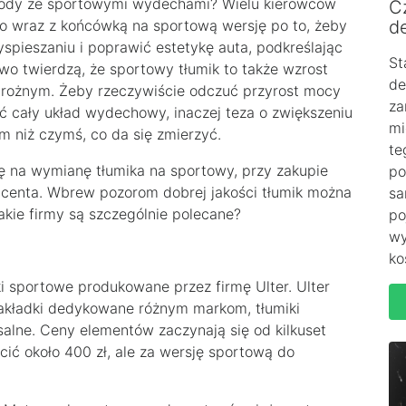
hody ze sportowymi wydechami? Wielu kierowców
C
o wraz z końcówką na sportową wersję po to, żeby
de
spieszaniu i poprawić estetykę auta, podkreślając
St
wo twierdzą, że sportowy tłumik to także wzrost
de
strożnym. Żeby rzeczywiście odczuć przyrost mocy
za
ć cały układ wydechowy, inaczej teza o zwiększeniu
mi
 niż czymś, co da się zmierzyć.
te
ę na wymianę tłumika na sportowy, przy zakupie
po
enta. Wbrew pozorom dobrej jakości tłumik można
sa
akie firmy są szczególnie polecane?
po
wy
ko
ki sportowe produkowane przez firmę Ulter. Ulter
i nakładki dedykowane różnym markom, tłumiki
alne. Ceny elementów zaczynają się od kilkuset
acić około 400 zł, ale za wersję sportową do