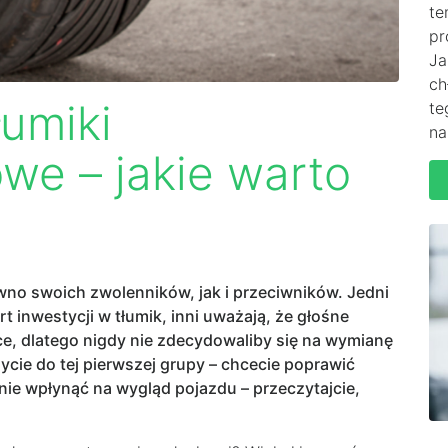
te
pr
Ja
ch
umiki
te
na
e – jakie warto
no swoich zwolenników, jak i przeciwników. Jedni
t inwestycji w tłumik, inni uważają, że głośne
e, dlatego nigdy nie zdecydowaliby się na wymianę
ycie do tej pierwszej grupy – chcecie poprawić
nie wpłynąć na wygląd pojazdu – przeczytajcie,