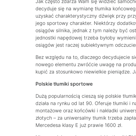
Jak często zdarza Wam się widzieć samoc
decyduje się na wymianę tłumika końcoweg
uzyskać charakterystyczny dźwięk przy przy
jego sportowy charakter. Niektórzy dodatko
osiągów silnika, jednak z tym należy być o
jednostki napędowej trzeba byłoby wymieni
osiągów jest raczej subiektywnym odczuciem
Bez względu na to, dlaczego decydujecie si
nowego elementu zwróćcie uwagę na produc
kupić za stosunkowo niewielkie pieniądze. J
Polskie tłumiki sportowe
Dużą popularnością cieszą się polskie tłumi
działa na rynku od lat 90. Oferuje tłumiki 
montażowe oraz końcówki i nakładki uniwers
złotych – za uniwersalny tłumik trzeba zapł
Mercedesa klasy E już prawie 1600 zł.