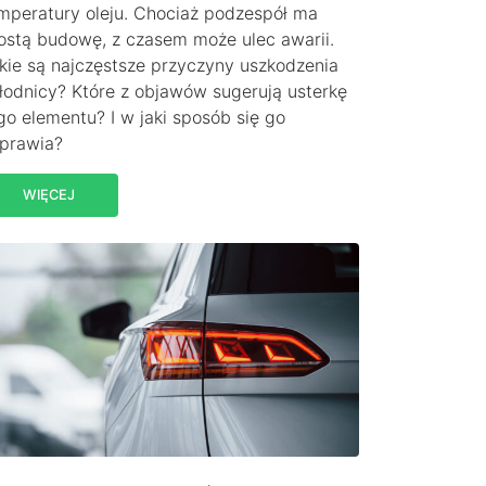
mperatury oleju. Chociaż podzespół ma
ostą budowę, z czasem może ulec awarii.
kie są najczęstsze przyczyny uszkodzenia
łodnicy? Które z objawów sugerują usterkę
go elementu? I w jaki sposób się go
prawia?
WIĘCEJ