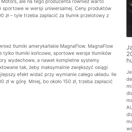
M Motors, ale na tego producenta również warto
 sportowe w wersji uniwersalnej. Ceny produktów
00 zł – tyle trzeba zapłacić za tłumik przelotowy z
ównież tłumiki amerykańskie MagnaFlow. MagnaFlow
Ja
nie tylko tłumiki końcowe, sportowe wersje tłumików
2
h
ektory wydechowe, a nawet kompletne systemy
ktowane tak, żeby maksymalnie zwiększyć osiągi
Je
lepszy efekt widać przy wymianie całego układu. Ile
de
zł w górę. Mniej, bo około 150 zł, trzeba zapłacić
mi
dl
ma
AU
dl
mo
ws