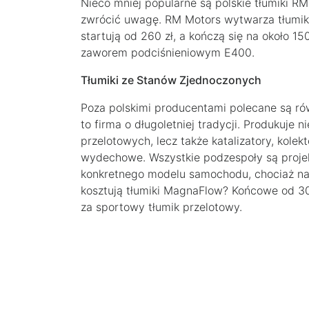
Nieco mniej popularne są polskie tłumiki R
zwrócić uwagę. RM Motors wytwarza tłumiki
startują od 260 zł, a kończą się na około 15
zaworem podciśnieniowym E400.
Tłumiki ze Stanów Zjednoczonych
Poza polskimi producentami polecane są r
to firma o długoletniej tradycji. Produkuje 
przelotowych, lecz także katalizatory, kol
wydechowe. Wszystkie podzespoły są proje
konkretnego modelu samochodu, chociaż naj
kosztują tłumiki MagnaFlow? Końcowe od 300 
za sportowy tłumik przelotowy.