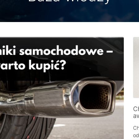
Ch
a
Ch
od