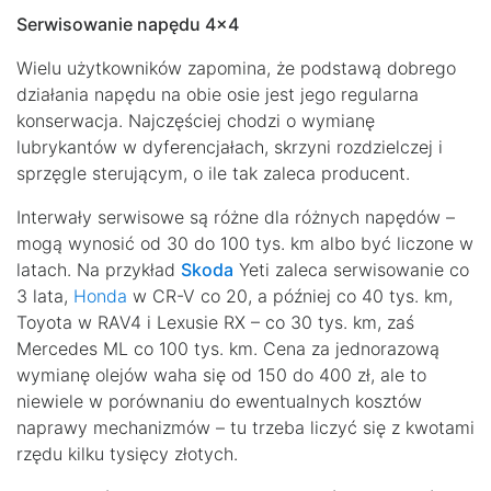
Serwisowanie napędu 4×4
Wielu użytkowników zapomina, że podstawą dobrego
działania napędu na obie osie jest jego regularna
konserwacja. Najczęściej chodzi o wymianę
lubrykantów w dyferencjałach, skrzyni rozdzielczej i
sprzęgle sterującym, o ile tak zaleca producent.
Interwały serwisowe są różne dla różnych napędów –
mogą wynosić od 30 do 100 tys. km albo być liczone w
latach. Na przykład
Skoda
Yeti zaleca serwisowanie co
3 lata,
Honda
w CR-V co 20, a później co 40 tys. km,
Toyota w RAV4 i Lexusie RX – co 30 tys. km, zaś
Mercedes ML co 100 tys. km. Cena za jednorazową
wymianę olejów waha się od 150 do 400 zł, ale to
niewiele w porównaniu do ewentualnych kosztów
naprawy mechanizmów – tu trzeba liczyć się z kwotami
rzędu kilku tysięcy złotych.