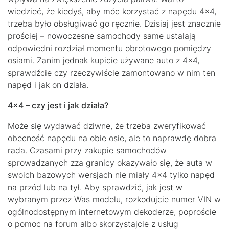
wiedzieć, że kiedyś, aby móc korzystać z napędu 4×4,
trzeba było obsługiwać go ręcznie. Dzisiaj jest znacznie
prościej – nowoczesne samochody same ustalają
odpowiedni rozdział momentu obrotowego pomiędzy
osiami. Zanim jednak kupicie używane auto z 4×4,
sprawdźcie czy rzeczywiście zamontowano w nim ten
napęd i jak on działa.
4×4 – czy jest i jak działa?
Może się wydawać dziwne, że trzeba zweryfikować
obecność napędu na obie osie, ale to naprawdę dobra
rada. Czasami przy zakupie samochodów
sprowadzanych zza granicy okazywało się, że auta w
swoich bazowych wersjach nie miały 4×4 tylko napęd
na przód lub na tył. Aby sprawdzić, jak jest w
wybranym przez Was modelu, rozkodujcie numer VIN w
ogólnodostępnym internetowym dekoderze, poproście
o pomoc na forum albo skorzystajcie z usług