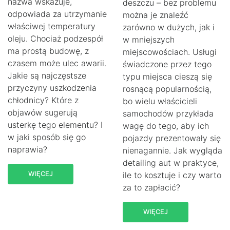
nazwa wskazuje,
deszczu – bez problemu
odpowiada za utrzymanie
można je znaleźć
właściwej temperatury
zarówno w dużych, jak i
oleju. Chociaż podzespół
w mniejszych
ma prostą budowę, z
miejscowościach. Usługi
czasem może ulec awarii.
świadczone przez tego
Jakie są najczęstsze
typu miejsca cieszą się
przyczyny uszkodzenia
rosnącą popularnością,
chłodnicy? Które z
bo wielu właścicieli
objawów sugerują
samochodów przykłada
usterkę tego elementu? I
wagę do tego, aby ich
w jaki sposób się go
pojazdy prezentowały się
naprawia?
nienagannie. Jak wygląda
detailing aut w praktyce,
WIĘCEJ
ile to kosztuje i czy warto
za to zapłacić?
WIĘCEJ