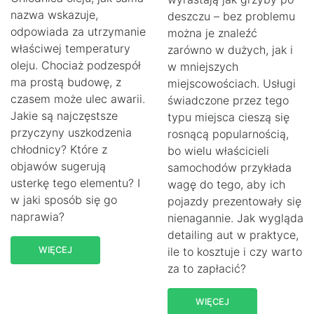
nazwa wskazuje,
deszczu – bez problemu
odpowiada za utrzymanie
można je znaleźć
właściwej temperatury
zarówno w dużych, jak i
oleju. Chociaż podzespół
w mniejszych
ma prostą budowę, z
miejscowościach. Usługi
czasem może ulec awarii.
świadczone przez tego
Jakie są najczęstsze
typu miejsca cieszą się
przyczyny uszkodzenia
rosnącą popularnością,
chłodnicy? Które z
bo wielu właścicieli
objawów sugerują
samochodów przykłada
usterkę tego elementu? I
wagę do tego, aby ich
w jaki sposób się go
pojazdy prezentowały się
naprawia?
nienagannie. Jak wygląda
detailing aut w praktyce,
WIĘCEJ
ile to kosztuje i czy warto
za to zapłacić?
WIĘCEJ