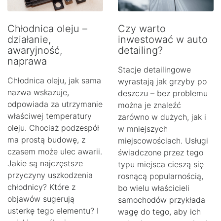
Chłodnica oleju –
Czy warto
działanie,
inwestować w auto
awaryjność,
detailing?
naprawa
Stacje detailingowe
Chłodnica oleju, jak sama
wyrastają jak grzyby po
nazwa wskazuje,
deszczu – bez problemu
odpowiada za utrzymanie
można je znaleźć
właściwej temperatury
zarówno w dużych, jak i
oleju. Chociaż podzespół
w mniejszych
ma prostą budowę, z
miejscowościach. Usługi
czasem może ulec awarii.
świadczone przez tego
Jakie są najczęstsze
typu miejsca cieszą się
przyczyny uszkodzenia
rosnącą popularnością,
chłodnicy? Które z
bo wielu właścicieli
objawów sugerują
samochodów przykłada
usterkę tego elementu? I
wagę do tego, aby ich