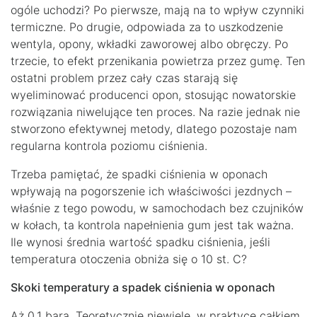
ogóle uchodzi? Po pierwsze, mają na to wpływ czynniki
termiczne. Po drugie, odpowiada za to uszkodzenie
wentyla, opony, wkładki zaworowej albo obręczy. Po
trzecie, to efekt przenikania powietrza przez gumę. Ten
ostatni problem przez cały czas starają się
wyeliminować producenci opon, stosując nowatorskie
rozwiązania niwelujące ten proces. Na razie jednak nie
stworzono efektywnej metody, dlatego pozostaje nam
regularna kontrola poziomu ciśnienia.
Trzeba pamiętać, że spadki ciśnienia w oponach
wpływają na pogorszenie ich właściwości jezdnych –
właśnie z tego powodu, w samochodach bez czujników
w kołach, ta kontrola napełnienia gum jest tak ważna.
Ile wynosi średnia wartość spadku ciśnienia, jeśli
temperatura otoczenia obniża się o 10 st. C?
Skoki temperatury a spadek ciśnienia w oponach
Aż 0,1 bara. Teoretycznie niewiele, w praktyce całkiem