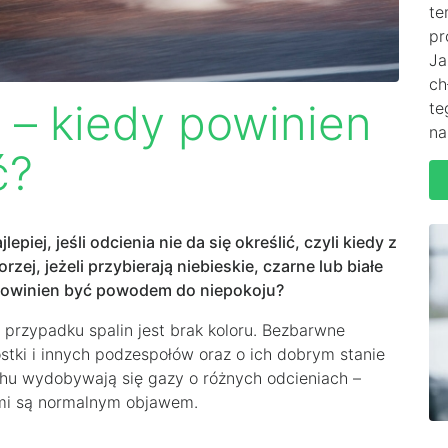
te
pr
Ja
ch
n – kiedy powinien
te
na
ć?
iej, jeśli odcienia nie da się określić, czyli kiedy z
j, jeżeli przybierają niebieskie, czarne lub białe
in powinien być powodem do niepokoju?
rzypadku spalin jest brak koloru. Bezbarwne
stki i innych podzespołów oraz o ich dobrym stanie
chu wydobywają się gazy o różnych odcieniach –
mi są normalnym objawem.