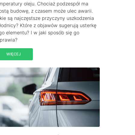
mperatury oleju. Chociaż podzespół ma
ostą budowę, z czasem może ulec awarii.
kie są najczęstsze przyczyny uszkodzenia
łodnicy? Które z objawów sugerują usterkę
go elementu? I w jaki sposób się go
prawia?
WIĘCEJ