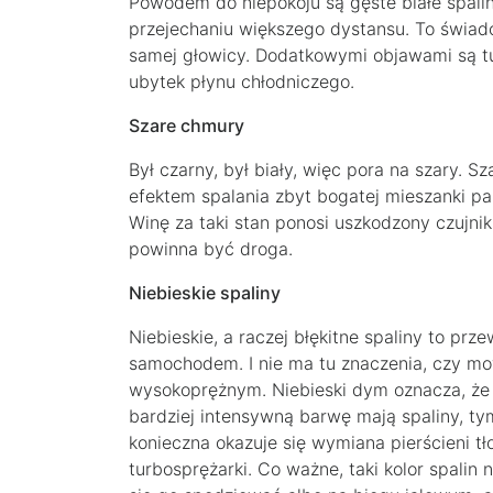
Powodem do niepokoju są gęste białe spali
przejechaniu większego dystansu. To świadc
samej głowicy. Dodatkowymi objawami są tu
ubytek płynu chłodniczego.
Szare chmury
Był czarny, był biały, więc pora na szary.
efektem spalania zbyt bogatej mieszanki pal
Winę za taki stan ponosi uszkodzony czujni
powinna być droga.
Niebieskie spaliny
Niebieskie, a raczej błękitne spaliny to p
samochodem. I nie ma tu znaczenia, czy mo
wysokoprężnym. Niebieski dym oznacza, że sp
bardziej intensywną barwę mają spaliny, tym
konieczna okazuje się wymiana pierścieni t
turbosprężarki. Co ważne, taki kolor spalin