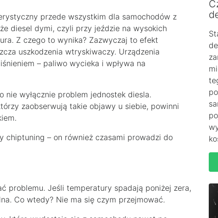
C
de
terystyczny przede wszystkim dla samochodów z
że diesel dymi, czyli przy jeździe na wysokich
St
ra. Z czego to wynika? Zazwyczaj to efekt
de
cza uszkodzenia wtryskiwaczy. Urządzenia
za
iśnieniem – paliwo wycieka i wpływa na
mi
te
po
o nie wyłącznie problem jednostek diesla.
sa
tórzy zaobserwują takie objawy u siebie, powinni
po
kiem.
wy
y chiptuning – on również czasami prowadzi do
ko
zać problemu. Jeśli temperatury spadają poniżej zera,
dna. Co wtedy? Nie ma się czym przejmować.