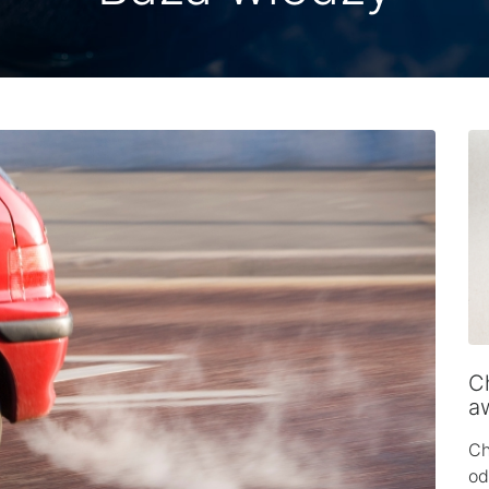
Ch
a
Ch
od