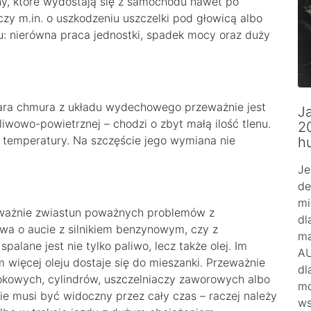
ny, które wydostają się z samochodu nawet po
zy m.in. o uszkodzeniu uszczelki pod głowicą albo
: nierówna praca jednostki, spadek mocy oraz duży
 Szara chmura z układu wydechowego przeważnie jest
Ja
iwowo-powietrznej – chodzi o zbyt małą ilość tlenu.
2
k temperatury. Na szczęście jego wymiana nie
h
Je
de
mi
rzeważnie zwiastun poważnych problemów z
dl
wa o aucie z silnikiem benzynowym, czy z
ma
alane jest nie tylko paliwo, lecz także olej. Im
AU
 więcej oleju dostaje się do mieszanki. Przeważnie
dl
łokowych, cylindrów, uszczelniaczy zaworowych albo
mo
 nie musi być widoczny przez cały czas – raczej należy
ws