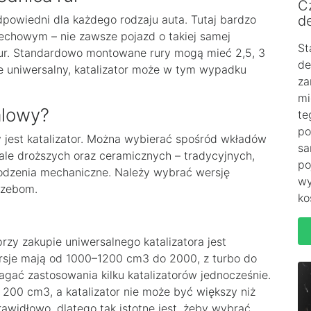
C
odpowiedni dla każdego rodzaju auta. Tutaj bardzo
de
dechowym – nie zawsze pojazd o takiej samej
St
 rur. Standardowo montowane rury mogą mieć 2,5, 3
de
nie uniwersalny, katalizator może w tym wypadku
za
mi
alowy?
te
po
 jest katalizator. Można wybierać spośród wkładów
sa
ale droższych oraz ceramicznych – tradycyjnych,
po
odzenia mechaniczne. Należy wybrać wersję
wy
rzebom.
ko
przy zakupie uniwersalnego katalizatora jest
rsje mają od 1000–1200 cm3 do 2000, z turbo do
gać zastosowania kilku katalizatorów jednocześnie.
200 cm3, a katalizator nie może być większy niż
idłowo, dlatego tak istotne jest, żeby wybrać