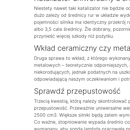
Niestety nawet taki katalizator nie będzie 
dużo zależy od średnicy rur w układzie wy
pojemności silnika ma identyczny przekrój
albo 3,5 cala średnicy. Źle dobrany, pozor
przynieść więcej szkody niż pożytku.
Wkład ceramiczny czy met
Druga sprawa to wkład, z którego wykonany
metalowych – teoretycznie odporniejszych, 
niekorodujących, jednak podatnych na uszk
odpowiadającą naszym oczekiwaniom i pot
Sprawdź przepustowość
Trzecią kwestią, którą należy skontrolować 
przepustowość. Przeważnie uniwersalne we
2500 cm3. Większe silniki będą zatem wyma
Co ważne, stopniowanie wypada średnio co 
wymagany, aby sonda lambda pracowała praw