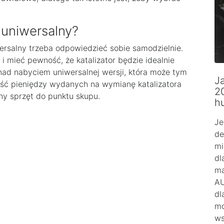
 uniwersalny?
wersalny trzeba odpowiedzieć sobie samodzielnie.
 i mieć pewność, że katalizator będzie idealnie
 nad nabyciem uniwersalnej wersji, która może tym
Ja
ęść pieniędzy wydanych na wymianę katalizatora
2
y sprzęt do punktu skupu.
h
Je
de
mi
dl
ma
AU
dl
mo
ws