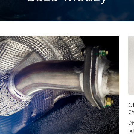
Ch
a
Ch
od