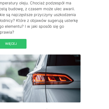
mperatury oleju. Chociaż podzespół ma
ostą budowę, z czasem może ulec awarii.
kie są najczęstsze przyczyny uszkodzenia
łodnicy? Które z objawów sugerują usterkę
go elementu? I w jaki sposób się go
prawia?
WIĘCEJ