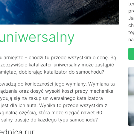
te
pr
Ja
ch
 uniwersalny
te
na
pularniejsze – chodzi tu przede wszystkim o cenę. Są
rzeczywiście katalizator uniwersalny może zastąpić
amiętać, dobierając katalizator do samochodu?
rowadzą do konieczności jego wymiany. Wymiana ta
ządzenia oraz dosyć wysoki koszt pracy mechanika.
ydują się na zakup uniwersalnego katalizatora
jest dla ich auta. Wynika to przede wszystkim z
yginalną częścią, która może sięgać nawet 60
wersalny pasuje do każdego typu samochodu?
ednica rur