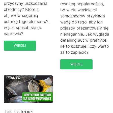
przyczyny uszkodzenia
rosnącą popularnością,
chłodnicy? Które z
bo wielu właścicieli
objawów sugerują
samochodów przykłada
usterkę tego elementu? I
wagę do tego, aby ich
w jaki sposób się go
pojazdy prezentowały się
naprawia?
nienagannie. Jak wygląda
detailing aut w praktyce,
WIĘCEJ
ile to kosztuje i czy warto
za to zapłacić?
WIĘCEJ
Jak najlepiej