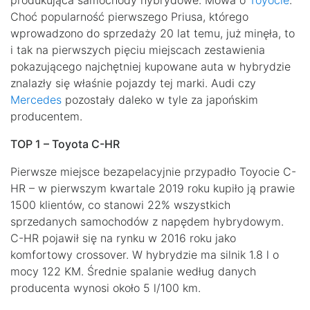
produkująca samochody hybrydowe. Mowa o
Toyocie
.
Choć popularność pierwszego Priusa, którego
wprowadzono do sprzedaży 20 lat temu, już minęła, to
i tak na pierwszych pięciu miejscach zestawienia
pokazującego najchętniej kupowane auta w hybrydzie
znalazły się właśnie pojazdy tej marki. Audi czy
Mercedes
pozostały daleko w tyle za japońskim
producentem.
TOP 1 – Toyota C-HR
Pierwsze miejsce bezapelacyjnie przypadło Toyocie C-
HR – w pierwszym kwartale 2019 roku kupiło ją prawie
1500 klientów, co stanowi 22% wszystkich
sprzedanych samochodów z napędem hybrydowym.
C-HR pojawił się na rynku w 2016 roku jako
komfortowy crossover. W hybrydzie ma silnik 1.8 l o
mocy 122 KM. Średnie spalanie według danych
producenta wynosi około 5 l/100 km.