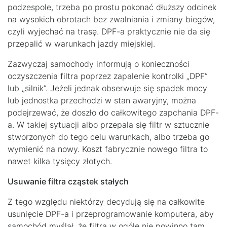
podzespole, trzeba po prostu pokonać dłuższy odcinek
na wysokich obrotach bez zwalniania i zmiany biegów,
czyli wyjechać na trasę. DPF-a praktycznie nie da się
przepalić w warunkach jazdy miejskiej.
Zazwyczaj samochody informują o konieczności
oczyszczenia filtra poprzez zapalenie kontrolki „DPF”
lub „silnik”. Jeżeli jednak obserwuje się spadek mocy
lub jednostka przechodzi w stan awaryjny, można
podejrzewać, że doszło do całkowitego zapchania DPF-
a. W takiej sytuacji albo przepala się filtr w sztucznie
stworzonych do tego celu warunkach, albo trzeba go
wymienić na nowy. Koszt fabrycznie nowego filtra to
nawet kilka tysięcy złotych.
Usuwanie filtra cząstek stałych
Z tego względu niektórzy decydują się na całkowite
usunięcie DPF-a i przeprogramowanie komputera, aby
samochód myślał, że filtra w ogóle nie powinno tam