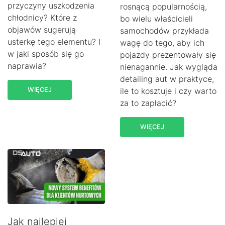
przyczyny uszkodzenia
rosnącą popularnością,
chłodnicy? Które z
bo wielu właścicieli
objawów sugerują
samochodów przykłada
usterkę tego elementu? I
wagę do tego, aby ich
w jaki sposób się go
pojazdy prezentowały się
naprawia?
nienagannie. Jak wygląda
detailing aut w praktyce,
WIĘCEJ
ile to kosztuje i czy warto
za to zapłacić?
WIĘCEJ
Jak najlepiej