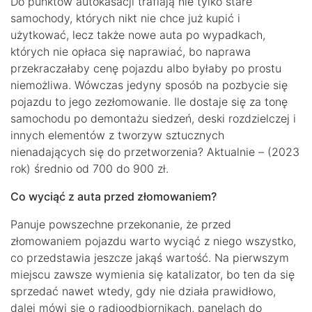
Do punktów autokasacji trafiają nie tylko stare
samochody, których nikt nie chce już kupić i
użytkować, lecz także nowe auta po wypadkach,
których nie opłaca się naprawiać, bo naprawa
przekraczałaby cenę pojazdu albo byłaby po prostu
niemożliwa. Wówczas jedyny sposób na pozbycie się
pojazdu to jego zezłomowanie. Ile dostaje się za tonę
samochodu po demontażu siedzeń, deski rozdzielczej i
innych elementów z tworzyw sztucznych
nienadających się do przetworzenia? Aktualnie – (2023
rok) średnio od 700 do 900 zł.
Co wyciąć z auta przed złomowaniem?
Panuje powszechne przekonanie, że przed
złomowaniem pojazdu warto wyciąć z niego wszystko,
co przedstawia jeszcze jakąś wartość. Na pierwszym
miejscu zawsze wymienia się katalizator, bo ten da się
sprzedać nawet wtedy, gdy nie działa prawidłowo,
dalej mówi się o radioodbiornikach, panelach do