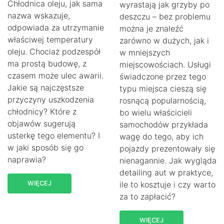
Chłodnica oleju, jak sama
wyrastają jak grzyby po
nazwa wskazuje,
deszczu – bez problemu
odpowiada za utrzymanie
można je znaleźć
właściwej temperatury
zarówno w dużych, jak i
oleju. Chociaż podzespół
w mniejszych
ma prostą budowę, z
miejscowościach. Usługi
czasem może ulec awarii.
świadczone przez tego
Jakie są najczęstsze
typu miejsca cieszą się
przyczyny uszkodzenia
rosnącą popularnością,
chłodnicy? Które z
bo wielu właścicieli
objawów sugerują
samochodów przykłada
usterkę tego elementu? I
wagę do tego, aby ich
w jaki sposób się go
pojazdy prezentowały się
naprawia?
nienagannie. Jak wygląda
detailing aut w praktyce,
WIĘCEJ
ile to kosztuje i czy warto
za to zapłacić?
WIĘCEJ