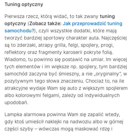
Tuning optyczny
Pierwsza rzecz, którą widać, to tak zwany
tuning
optyczny
(
Zobacz także:
Jak przeprowadzić tuning
samochodu?
), czyli wszystkie dodatki, które mają
tworzyć bardziej sportowy charakter auta. Najczęściej
są to zderzaki, atrapy grilla, felgi, spojlery, progi,
reflektory oraz fragmenty karoserii pokryte folią.
Wiadomo, tu powinno się postawić na umiar. Im więcej
tych elementów i im większe np. spojlery, tym bardziej
samochód zaczyna być śmieszny, a nie „oryginalny”, w
pozytywnym tego słowa znaczeniu. Chociaż to, na ile
atrakcyjne wydaje Wam się auto z większym spojlerem
albo kolorowymi felgami, zależy od indywidualnych
upodobań.
Lampka alarmowa powinna Wam się zapalić wtedy,
gdy ktoś umieścił naklejki na nadwoziu albo w górnej
części szyby – wówczas mogą maskować rdzę i