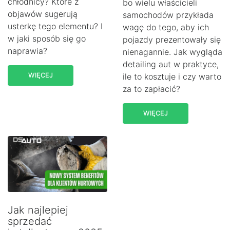
chłodnicy? Które z
bo wielu właścicieli
objawów sugerują
samochodów przykłada
usterkę tego elementu? I
wagę do tego, aby ich
w jaki sposób się go
pojazdy prezentowały się
naprawia?
nienagannie. Jak wygląda
detailing aut w praktyce,
WIĘCEJ
ile to kosztuje i czy warto
za to zapłacić?
WIĘCEJ
Jak najlepiej
sprzedać