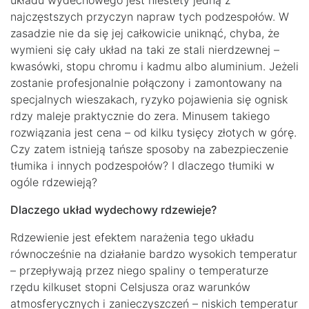
układu wydechowego jest niestety jedną z
najczęstszych przyczyn napraw tych podzespołów. W
zasadzie nie da się jej całkowicie uniknąć, chyba, że
wymieni się cały układ na taki ze stali nierdzewnej –
kwasówki, stopu chromu i kadmu albo aluminium. Jeżeli
zostanie profesjonalnie połączony i zamontowany na
specjalnych wieszakach, ryzyko pojawienia się ognisk
rdzy maleje praktycznie do zera. Minusem takiego
rozwiązania jest cena – od kilku tysięcy złotych w górę.
Czy zatem istnieją tańsze sposoby na zabezpieczenie
tłumika i innych podzespołów? I dlaczego tłumiki w
ogóle rdzewieją?
Dlaczego układ wydechowy rdzewieje?
Rdzewienie jest efektem narażenia tego układu
równocześnie na działanie bardzo wysokich temperatur
– przepływają przez niego spaliny o temperaturze
rzędu kilkuset stopni Celsjusza oraz warunków
atmosferycznych i zanieczyszczeń – niskich temperatur