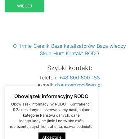
WIĘCEJ
O firmie
Cennik
Baza katalizatorów
Baza wiedzy
Skup
Hurt
Kontakt
RODO
Szybki kontakt:
Telefon:
+48 600 600 188
e-mail:
dsautospzoo@wp.pl
Obowiązek informacyjny RODO
Obowiązek informacyjny RODO – Kontrahenci.
1) Zakres danych: przetwarzamy następujące
kategorie Państwa danych: dane
identyfikacyjne (imię i nazwisko osób
reprezentujących kontrahenta, nazwa podmiotu
gospodarczego, NIP, REGON), dane kontaktowe
Akceptuję
(numer telefonu, adres poczty elektronicznej)