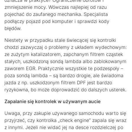
oznacza w praktyce? Ograniczenie obrotów i
zmniejszenie mocy. Wówczas najlepiej od razu
pojechać do zaufanego mechanika. Specjalista
podłączy pojazd pod komputer i sprawdzi kody
błędów.
Niestety w przypadku stale świecącej się kontrolki
chodzi zazwyczaj o problemy z układem wydechowym:
ze zużytym katalizatorem, zapchanym filtrem cząstek
stałych, uszkodzoną sondą lambda albo zablokowanym
zaworem EGR. Praktycznie wszystkie te podzespoły –
poza sondą lambda – są bardzo drogie, ale świadoma
jazda z np. uszkodzonym filtrem DPF jest bardzo
ryzykowna, bo może doprowadzić do dalszych usterek.
Zapalanie się kontrolek w używanym aucie
Uwaga, przy zakupie używanego samochodu warto się
przyjrzeć, czy kontrolka „check engine” zapala się wraz
z innymi. Jeżeli nie widać jej na desce rozdzielczej po