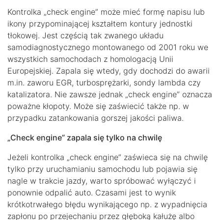
Kontrolka „check engine” może mieć formę napisu lub
ikony przypominającej kształtem kontury jednostki
tłokowej. Jest częścią tak zwanego układu
samodiagnostycznego montowanego od 2001 roku we
wszystkich samochodach z homologacją Unii
Europejskiej. Zapala się wtedy, gdy dochodzi do awarii
m.in. zaworu EGR, turbosprężarki, sondy lambda czy
katalizatora. Nie zawsze jednak „check engine” oznacza
poważne kłopoty. Może się zaświecić także np. w
przypadku zatankowania gorszej jakości paliwa.
„Check engine” zapala się tylko na chwilę
Jeżeli kontrolka „check engine” zaświeca się na chwilę
tylko przy uruchamianiu samochodu lub pojawia się
nagle w trakcie jazdy, warto spróbować wyłączyć i
ponownie odpalić auto. Czasami jest to wynik
krótkotrwałego błędu wynikającego np. z wypadnięcia
zapłonu po przejechaniu przez głęboką kałużę albo