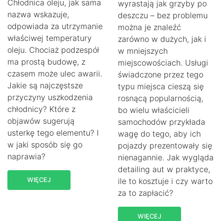
Chłodnica oleju, jak sama
wyrastają jak grzyby po
nazwa wskazuje,
deszczu – bez problemu
odpowiada za utrzymanie
można je znaleźć
właściwej temperatury
zarówno w dużych, jak i
oleju. Chociaż podzespół
w mniejszych
ma prostą budowę, z
miejscowościach. Usługi
czasem może ulec awarii.
świadczone przez tego
Jakie są najczęstsze
typu miejsca cieszą się
przyczyny uszkodzenia
rosnącą popularnością,
chłodnicy? Które z
bo wielu właścicieli
objawów sugerują
samochodów przykłada
usterkę tego elementu? I
wagę do tego, aby ich
w jaki sposób się go
pojazdy prezentowały się
naprawia?
nienagannie. Jak wygląda
detailing aut w praktyce,
WIĘCEJ
ile to kosztuje i czy warto
za to zapłacić?
WIĘCEJ