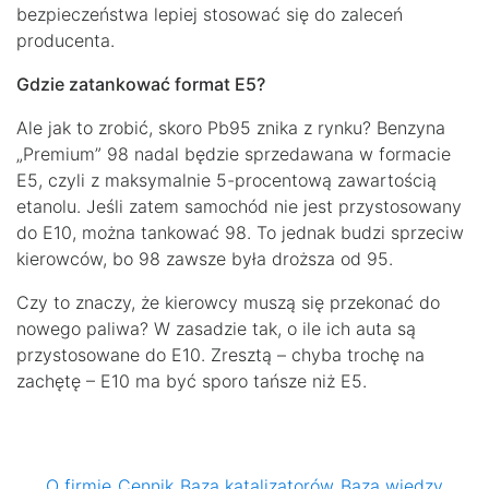
bezpieczeństwa lepiej stosować się do zaleceń
producenta.
Gdzie zatankować format E5?
Ale jak to zrobić, skoro Pb95 znika z rynku? Benzyna
„Premium” 98 nadal będzie sprzedawana w formacie
E5, czyli z maksymalnie 5-procentową zawartością
etanolu. Jeśli zatem samochód nie jest przystosowany
do E10, można tankować 98. To jednak budzi sprzeciw
kierowców, bo 98 zawsze była droższa od 95.
Czy to znaczy, że kierowcy muszą się przekonać do
nowego paliwa? W zasadzie tak, o ile ich auta są
przystosowane do E10. Zresztą – chyba trochę na
zachętę – E10 ma być sporo tańsze niż E5.
O firmie
Cennik
Baza katalizatorów
Baza wiedzy