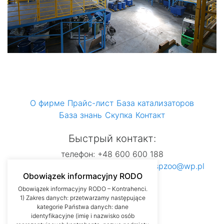
О фирме
Прайс-лист
База катализаторов
База знань
Скупка
Контакт
Быстрый контакт:
телефон: +48 600 600 188
Адреса електронної пошти:
dsautospzoo@wp.pl
Obowiązek informacyjny RODO
Obowiązek informacyjny RODO – Kontrahenci.
1) Zakres danych: przetwarzamy następujące
kategorie Państwa danych: dane
identyfikacyjne (imię i nazwisko osób