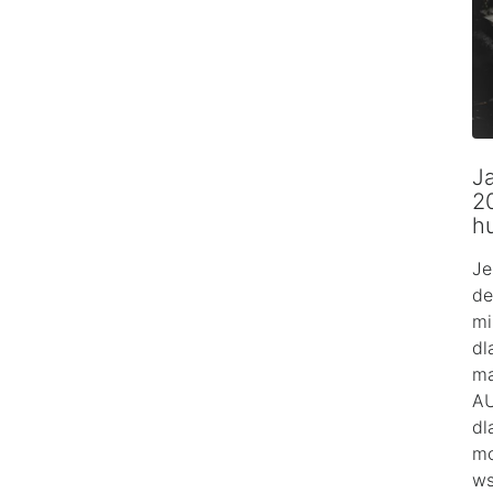
Ja
2
h
Je
de
mi
dl
ma
AU
dl
mo
ws