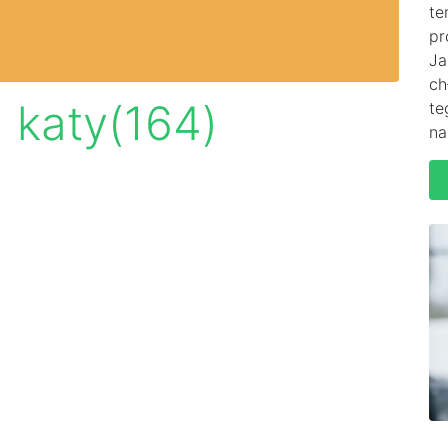
te
pr
Ja
ch
 katy(164)
te
na