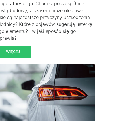
mperatury oleju. Chociaż podzespół ma
ostą budowę, z czasem może ulec awarii.
kie są najczęstsze przyczyny uszkodzenia
łodnicy? Które z objawów sugerują usterkę
go elementu? I w jaki sposób się go
prawia?
WIĘCEJ