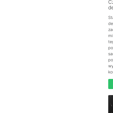
C
de
St
de
za
mi
te
po
sa
po
wy
ko