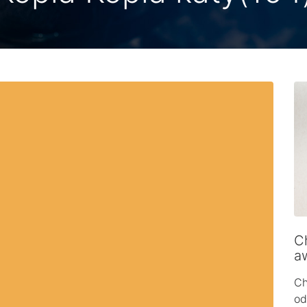
Ch
a
Ch
od