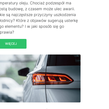
mperatury oleju. Chociaż podzespół ma
ostą budowę, z czasem może ulec awarii.
kie są najczęstsze przyczyny uszkodzenia
łodnicy? Które z objawów sugerują usterkę
go elementu? I w jaki sposób się go
prawia?
WIĘCEJ