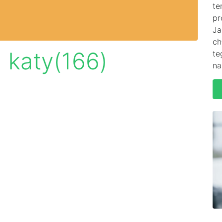
te
pr
Ja
ch
 katy(166)
te
na