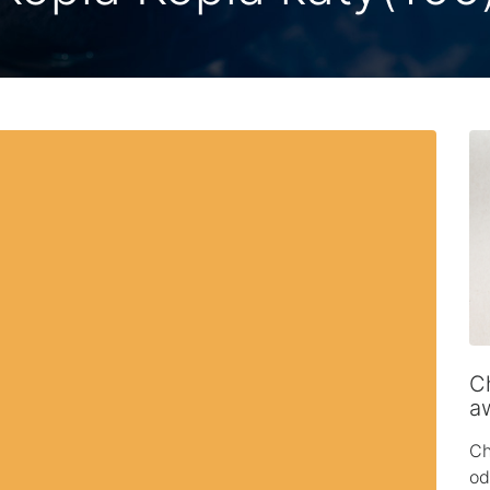
Ch
a
Ch
od