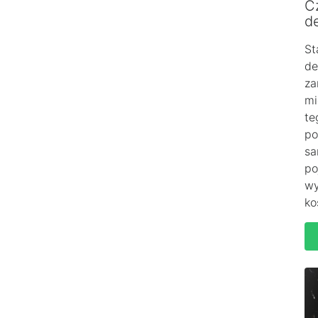
C
de
St
de
za
mi
te
po
sa
po
wy
ko