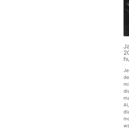
Ja
2
h
Je
de
mi
dl
ma
AU
dl
mo
ws